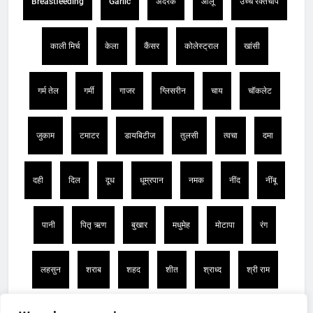
Breastfeeding
Garlic
अदरक
आलू
उच्च रक्तचाप
काली मिर्च
केला
कैंसर
कोलेस्ट्राल
खांसी
गर्म तेल
गर्मी
गाजर
ग्लिसरीन
चाय
चॉकलेट
जुकाम
टमाटर
डायबिटीज
तुलसी
त्वचा
दमा
दही
दिल
दूध
धूम्रपान
नमक
नींद
नींबू
पानी
पितृ ऋण
बुखार
मधुमेह
मोटापा
रंग
लहसुन
शराब
शहद
शीत
श्राध्द
श्री राम