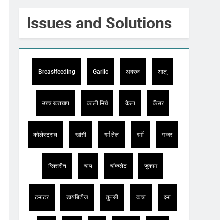
Issues and Solutions
Breastfeeding
Garlic
अदरक
आलू
उच्च रक्तचाप
काली मिर्च
केला
कैंसर
कोलेस्ट्राल
खांसी
गर्म तेल
गर्मी
गाजर
ग्लिसरीन
चाय
चॉकलेट
जुकाम
टमाटर
डायबिटीज
तुलसी
त्वचा
दमा