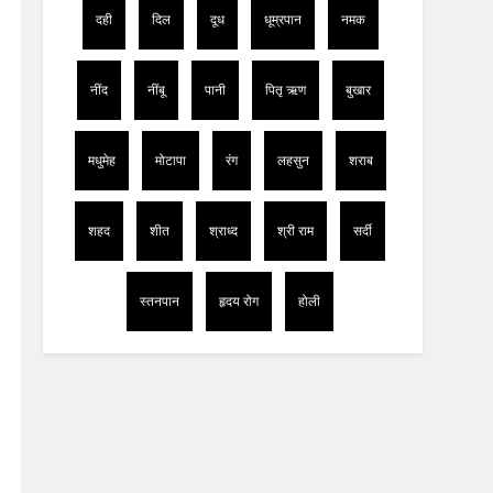
दही
दिल
दूध
धूम्रपान
नमक
नींद
नींबू
पानी
पितृ ऋण
बुखार
मधुमेह
मोटापा
रंग
लहसुन
शराब
शहद
शीत
श्राध्द
श्री राम
सर्दी
स्तनपान
हृदय रोग
होली