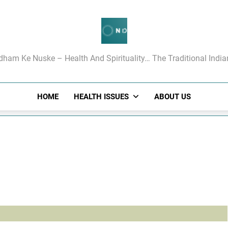
गधाम के रामबाण उपचार
dham Ke Nuske – Health And Spirituality… The Traditional Indi
HOME
HEALTH ISSUES
ABOUT US