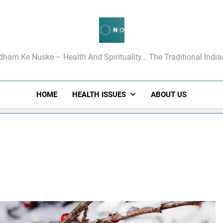
गधाम के रामबाण उपचार
dham Ke Nuske – Health And Spirituality… The Traditional Indi
HOME
HEALTH ISSUES
ABOUT US