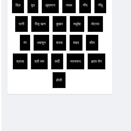
दिल
दूध
धूम्रपान
नमक
नींद
नींबू
पानी
पितृ ऋण
बुखार
मधुमेह
मोटापा
रंग
लहसुन
शराब
शहद
शीत
श्राध्द
श्री राम
सर्दी
स्तनपान
हृदय रोग
होली