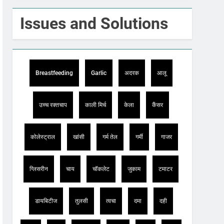
Issues and Solutions
Breastfeeding
Garlic
अदरक
आलू
उच्च रक्तचाप
काली मिर्च
केला
कैंसर
कोलेस्ट्राल
खांसी
गर्म तेल
गर्मी
गाजर
ग्लिसरीन
चाय
चॉकलेट
जुकाम
टमाटर
डायबिटीज
तुलसी
त्वचा
दमा
दही