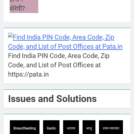
Find India PIN Code, Area Code, Zip
Code, and List of Post Offices at
https://pata.in
Issues and Solutions
Breastfeeding
Garlic
अदरक
आलू
उच्च रक्तचाप