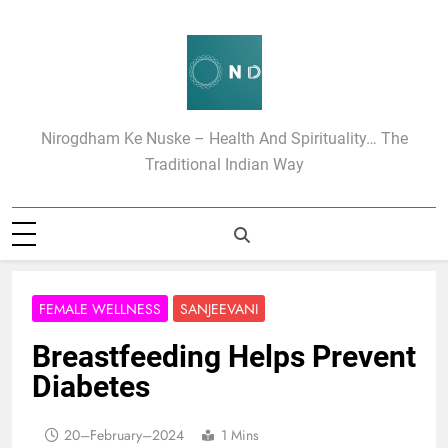
Skip
to
content
निरोगधाम के रामबाण उपचार
Nirogdham Ke Nuske – Health And Spirituality… The
Traditional Indian Way
FEMALE WELLNESS
SANJEEVANI
Breastfeeding Helps Prevent
Diabetes
20–February–2024
1 Mins