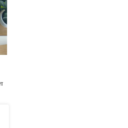
ना
र
न