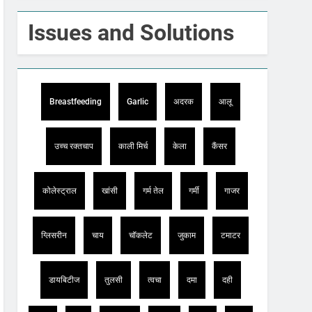
Issues and Solutions
Breastfeeding
Garlic
अदरक
आलू
उच्च रक्तचाप
काली मिर्च
केला
कैंसर
कोलेस्ट्राल
खांसी
गर्म तेल
गर्मी
गाजर
ग्लिसरीन
चाय
चॉकलेट
जुकाम
टमाटर
डायबिटीज
तुलसी
त्वचा
दमा
दही