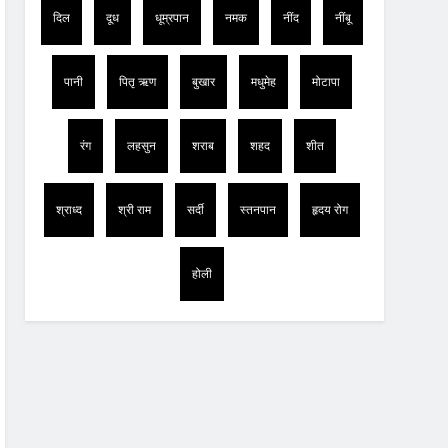
दिल
दूध
धूम्रपान
नमक
नींद
नींबू
पानी
पितृ ऋण
बुखार
मधुमेह
मोटापा
रंग
लहसुन
शराब
शहद
शीत
श्राध्द
श्री राम
सर्दी
स्तनपान
हृदय रोग
होली