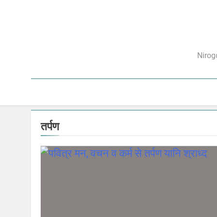
Skip
to
content
निरो
Nirog
तर्पण