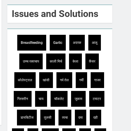
Issues and Solutions
Breastfeeding
Garlic
अदरक
आलू
उच्च रक्तचाप
काली मिर्च
केला
कैंसर
कोलेस्ट्राल
खांसी
गर्म तेल
गर्मी
गाजर
ग्लिसरीन
चाय
चॉकलेट
जुकाम
टमाटर
डायबिटीज
तुलसी
त्वचा
दमा
दही