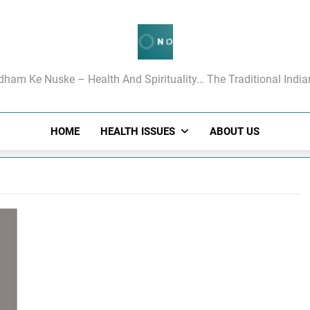
गधाम के रामबाण उपचार
dham Ke Nuske – Health And Spirituality… The Traditional Indi
HOME
HEALTH ISSUES
ABOUT US