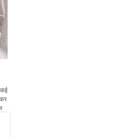
र कई
 कर
कर
म
,