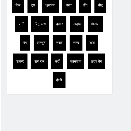
दिल
दूध
धूम्रपान
नमक
नींद
नींबू
पानी
पितृ ऋण
बुखार
मधुमेह
मोटापा
रंग
लहसुन
शराब
शहद
शीत
श्राध्द
श्री राम
सर्दी
स्तनपान
हृदय रोग
होली