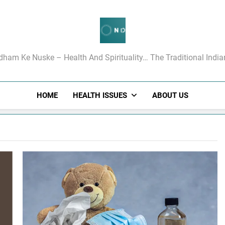
गधाम के रामबाण उपचार
dham Ke Nuske – Health And Spirituality… The Traditional Indi
HOME
HEALTH ISSUES
ABOUT US