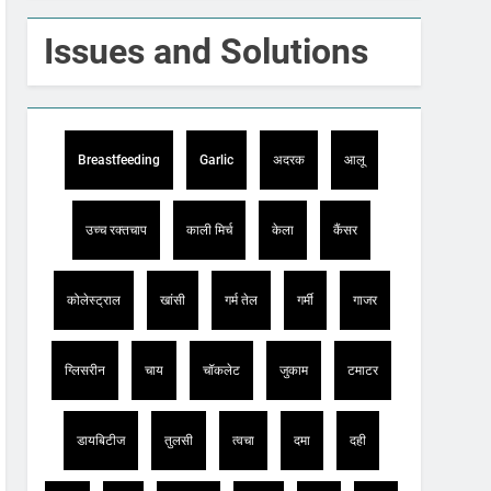
Issues and Solutions
Breastfeeding
Garlic
अदरक
आलू
उच्च रक्तचाप
काली मिर्च
केला
कैंसर
कोलेस्ट्राल
खांसी
गर्म तेल
गर्मी
गाजर
ग्लिसरीन
चाय
चॉकलेट
जुकाम
टमाटर
डायबिटीज
तुलसी
त्वचा
दमा
दही