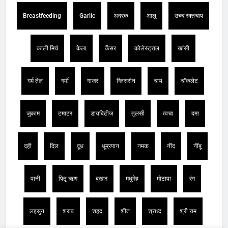
Breastfeeding
Garlic
अदरक
आलू
उच्च रक्तचाप
काली मिर्च
केला
कैंसर
कोलेस्ट्राल
खांसी
गर्म तेल
गर्मी
गाजर
ग्लिसरीन
चाय
चॉकलेट
जुकाम
टमाटर
डायबिटीज
तुलसी
त्वचा
दमा
दही
दिल
दूध
धूम्रपान
नमक
नींद
नींबू
पानी
पितृ ऋण
बुखार
मधुमेह
मोटापा
रंग
लहसुन
शराब
शहद
शीत
श्राध्द
श्री राम